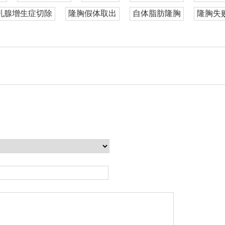
乳腺增生症切除
隆胸假体取出
自体脂肪隆胸
隆胸失