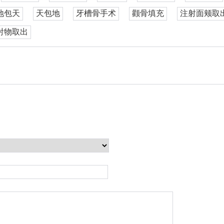
地包天
天包地
牙槽骨手术
颧骨填充
注射面颊取
射物取出