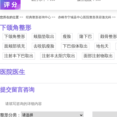
您所在的位置 >>
经典整形咨询中心
>>
赤峰市宁城县中心医院整形美容激光科
>>
下颌角整形
下颌角整形
颊脂垫取出
瘦脸
隆下巴
颧骨整形
面颊部填充
去咬肌瘦脸
下巴假体取出
地包天
注射丰下巴取出
注射丰太阳穴取出
面部注射物取出
医院医生
提交留言咨询
请填写咨询的详细内容
整形分类：