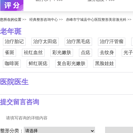
您所在的位置 >>
经典整形咨询中心
>>
赤峰市宁城县中心医院整形美容激光科
>>
老年斑
治疗胎记
治疗太田痣
治疗黑毛痣
治疗汗管瘤
雀斑
祛红血丝
彩光嫩肤
点痣
去纹身
光子
咖啡斑
鲜红斑痣
复合彩光嫩肤
黑脸娃娃
医院医生
提交留言咨询
请填写咨询的详细内容
整形分类：